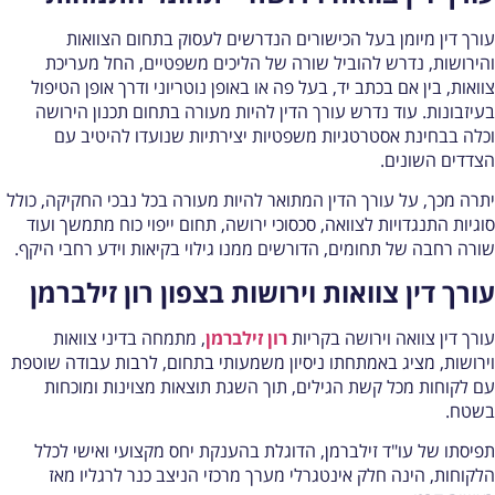
ורך דין מיומן בעל הכישורים הנדרשים לעסוק בתחום הצוואות
הירושות, נדרש להוביל שורה של הליכים משפטיים, החל מעריכת
וואות, בין אם בכתב יד, בעל פה או באופן נוטריוני ודרך אופן הטיפול
עיזבונות. עוד נדרש עורך הדין להיות מעורה בתחום תכנון הירושה
כלה בבחינת אסטרטגיות משפטיות יצירתיות שנועדו להיטיב עם
צדדים השונים.
תרה מכך, על עורך הדין המתואר להיות מעורה בכל נבכי החקיקה, כולל
וגיות התנגדויות לצוואה, סכסוכי ירושה, תחום ייפוי כוח מתמשך ועוד
ורה רחבה של תחומים, הדורשים ממנו גילוי בקיאות וידע רחבי היקף.
ורך דין צוואות וירושות בצפון רון זילברמן
ורך דין צוואה וירושה בקריות
רון זילברמן
, מתמחה בדיני צוואות
ירושות, מציג באמתחתו ניסיון משמעותי בתחום, לרבות עבודה שוטפת
ם לקוחות מכל קשת הגילים, תוך השגת תוצאות מצוינות ומוכחות
שטח.
פיסתו של עו"ד זילברמן, הדוגלת בהענקת יחס מקצועי ואישי לכלל
לקוחות, הינה חלק אינטגרלי מערך מרכזי הניצב כנר לרגליו מאז