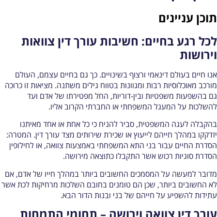
וכן עניינים
כל רגע בחיים: חשיבות עורך דין צוואות
ירושות
נו חיים בעולם דינאמי ורצוף בשינויים. כך גם בחיים עצמם, העולם
ורכב מאוכלוסיות רבות ומגוונות בטווח גילים משתנה. מציאות זו כרוכה
ם בהשפעות משפטיות ובין-דוריות, החל מפטירתו של אדם ועד
השלכות על המעגל המשפחתי או החברתי הקרוב אליו.
הקבלה לעגה המשפטית, סביר להניח כי כל אחת או אחד מאיתנו
זדקקו במהלך חייהם לייעוץ או שכירת שירותים מצד עורך דין. המטרה:
סדרת החיים עבור בני התא המשפחתי באמצעות צוואה, או לחילופין
סדרת סוגיות רכוש אשר התקבלו כתוצאה מירושה.
דובר למעשה על המסמכים החשובים ביותר במהלך חייו של אדם, אם
א החשובים ביותר, שכן הם טומנים בחובם השלכות מרחיקות לכת אשר
תידות להשפיע על חייהם של בני ובנות הדור הבא.
ורך דין צוואה וירושה – תחומי התמחות