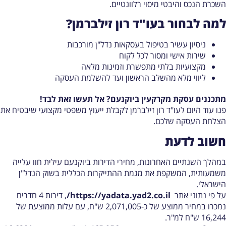
שכרת הנכס והיבטי מיסוי רלוונטיים.
מה לבחור בעו"ד רון זילברמן?
ניסיון עשיר בטיפול בעסקאות נדל"ן מורכבות
שירות אישי ומסור לכל לקוח
מקצועיות בלתי מתפשרת וזמינות מלאה
ליווי מלא מהשלב הראשון ועד להשלמת העסקה
תכננים עסקת מקרקעין ביוקנעם? אל תעשו זאת לבד!
נו עוד היום לעו"ד רון זילברמן לקבלת ייעוץ משפטי מקצועי שיבטיח את
צלחת העסקה שלכם.
שוב לדעת
מהלך השנתיים האחרונות, מחירי הדירות ביוקנעם עילית חוו עלייה
שמעותית, המשקפת את מגמת ההתייקרות הכללית בשוק הנדל"ן
ישראלי.
ל פי נתוני אתר
https://yadata.yad2.co.il/
, דירות 4 חדרים
נמכרו במחיר ממוצע של כ-2,071,005 ש"ח, עם עלות ממוצעת של
16,2 ש"ח למ"ר.