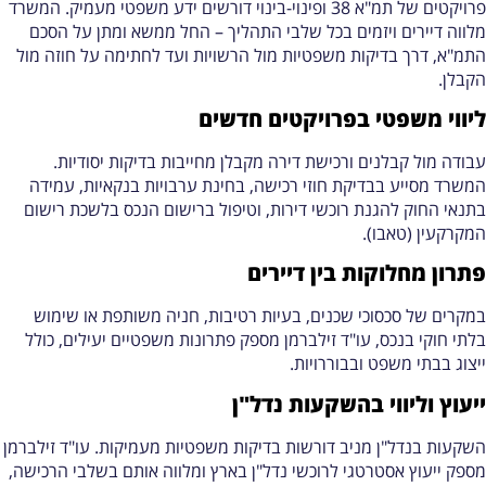
פרויקטים של תמ"א 38 ופינוי-בינוי דורשים ידע משפטי מעמיק. המשרד
לווה דיירים ויזמים בכל שלבי התהליך – החל ממשא ומתן על הסכם
תמ"א, דרך בדיקות משפטיות מול הרשויות ועד לחתימה על חוזה מול
קבלן.
יווי משפטי בפרויקטים חדשים
בודה מול קבלנים ורכישת דירה מקבלן מחייבות בדיקות יסודיות.
משרד מסייע בבדיקת חוזי רכישה, בחינת ערבויות בנקאיות, עמידה
תנאי החוק להגנת רוכשי דירות, וטיפול ברישום הנכס בלשכת רישום
מקרקעין (טאבו).
תרון מחלוקות בין דיירים
מקרים של סכסוכי שכנים, בעיות רטיבות, חניה משותפת או שימוש
לתי חוקי בנכס, עו"ד זילברמן מספק פתרונות משפטיים יעילים, כולל
יצוג בבתי משפט ובבוררויות.
יעוץ וליווי בהשקעות נדל"ן
שקעות בנדל"ן מניב דורשות בדיקות משפטיות מעמיקות. עו"ד זילברמן
ספק ייעוץ אסטרטגי לרוכשי נדל"ן בארץ ומלווה אותם בשלבי הרכישה,