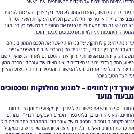
דדי וצמצום ההשלכות על הילדים המשותפים, אם וכאשר.
ניגוד לנהוג לחשוב, הסכם הממון לא נועד רק לצורך היערכות לקראת
צב של פרידה או גירושין חלילה, שכן תכליתו העיקרית היא להסדיר
צורה שאינה משתמעת לשתי פנים את הסוגייה הרכושית בין בני הזוג.
מטרה: הימנעות ממחלוקות או סכסוכים מבעוד מועד.
ל מנת להעניק לו תוקף, על בני הזוג לאשר את הסכם הממון ביניהם
מעמד עורך דין נוטריון, בפני בית הדין הרבני או בית משפט לענייני
שפחה. קיימת גם אפשרות לערוך את ההסכם גם לאחר הנישואין. לשם
יצוע ההליך נדרשים שני הצדדים לייצוג מצידו של עורך דין הסכם ממון
חיפה או בכל עיר אחרת, ובעל הכישורים והניסיון בתחום לביצוע ההליך
ל הצד הטוב ביותר.
ורך דין לחוזים – למנוע מחלוקות וסכסוכים
בעוד מועד
חום נוסף הדורש את כישוריו של עורך דין מקצועי ומיומן הינו תחום
חוזים. הוא מהווה נדבך בלתי נפרד מעולם העסקים, הנדל"ן, כמו גם
בור סקטורים נוספים. מתפקידו של עורך הדין המתמחה בתחום להוביל
ת עריכת החוזים מ-א' עד ת', תוך מיצוי זכויותיהם של מרשיו, ובמקביל