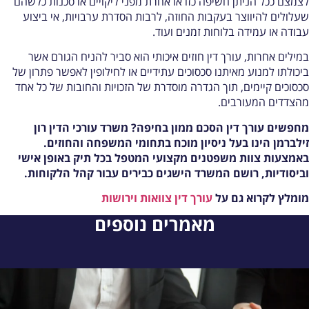
צמצם ככל הניתן חשיפה כזו או אחרת מפני ליקויים או סכנות כלשהם
עלולים להיווצר בעקבות החוזה, לרבות הסדרת ערבויות, אי ביצוע
בודה או עמידה בלוחות זמנים ועוד.
מילים אחרות, עורך דין חוזים איכותי הוא סביר להניח הגורם אשר
יכולתו למנוע מאיתנו סכסוכים עתידיים או לחילופין לאפשר פתרון של
כסוכים קיימים, תוך הגדרה מוסדרת של הזכויות והחובות של כל אחד
הצדדים המעורבים.
חפשים עורך דין הסכם ממון בחיפה?
משרד עורכי הדין רון
ילברמן הינו בעל ניסיון מוכח בתחומי המשפחה והחוזים.
אמצעות צוות משפטנים מקצועי המטפל בכל תיק באופן אישי
ביסודיות, רושם המשרד הישגים כבירים עבור קהל הלקוחות.
ומלץ לקרוא גם על
עורך דין צוואות וירושות
מאמרים נוספים